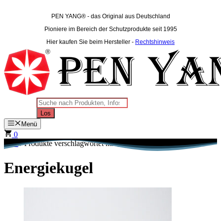
Zum
Inhalt
PEN YANG®
- das Original aus Deutschland
springen
Pioniere im Bereich der Schutzprodukte seit 1995
Hier kaufen Sie beim Hersteller -
Rechtshinweis
Products
search
Los
Menü
0
Start
/ Produkte verschlagwortet mit „Energiekugel“
Energiekugel