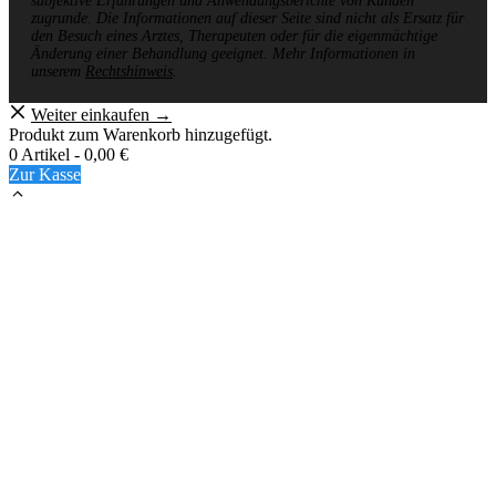
subjektive Erfahrungen und Anwendungsberichte von Kunden
zugrunde. Die Informationen auf dieser Seite sind nicht als Ersatz für
den Besuch eines Arztes, Therapeuten oder für die eigenmächtige
Änderung einer Behandlung geeignet. Mehr Informationen in
unserem
Rechtshinweis
.
Weiter einkaufen →
Produkt zum Warenkorb hinzugefügt.
0 Artikel -
0,00
€
Zur Kasse