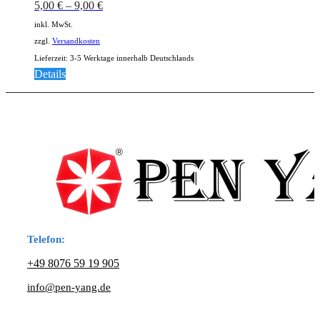
5,00
€
–
9,00
€
inkl. MwSt.
zzgl.
Versandkosten
Lieferzeit:
3-5 Werktage innerhalb Deutschlands
Dieses
Details
Produkt
weist
mehrere
Varianten
auf.
Die
Optionen
können
auf
der
Produktseite
gewählt
Telefon:
werden
+49 8076 59 19 905
info@pen-yang.de