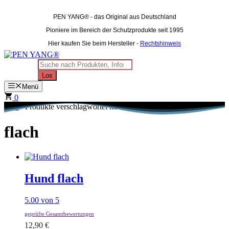
Zum
Inhalt
PEN YANG®
- das Original aus Deutschland
springen
Pioniere im Bereich der Schutzprodukte seit 1995
Hier kaufen Sie beim Hersteller -
Rechtshinweis
Products
search
Los
Menü
0
Start
/ Produkte verschlagwortet mit „flach“
flach
Hund flach
5.00
von 5
geprüfte Gesamtbewertungen
12,90
€