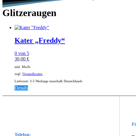
Glitzeraugen
Kater „Freddy“
0
von 5
30,00
€
inkl. MwSt.
zzgl.
Versandkosten
Lieferzeit:
3-5 Werktage innerhalb Deutschlands
Details
Fü
Telefon: