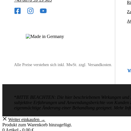
R
Z
A
Alle Preise verstehen sich inkl. MwSt. zzgl. Versandkosten.
*
BITTE BEACHTEN: Die hier beschriebenen Wirkungen und Ergeb
subjektive Erfahrungen und Anwendungsberichte von Kunden zugr
eigenmächtige Änderung einer Behandlung geeignet. Mehr In
Weiter einkaufen →
Produkt zum Warenkorb hinzugefügt.
0 Artikel -
0,00
€