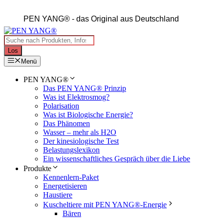
Zum
Inhalt
PEN YANG®
- das Original aus Deutschland
springen
Products
search
Los
Menü
PEN YANG®
Das PEN YANG® Prinzip
Was ist Elektrosmog?
Polarisation
Was ist Biologische Energie?
Das Phänomen
Wasser – mehr als H2O
Der kinesiologische Test
Belastungslexikon
Ein wissenschaftliches Gespräch über die Liebe
Produkte
Kennenlern-Paket
Energetisieren
Haustiere
Kuscheltiere mit PEN YANG®-Energie
Bären