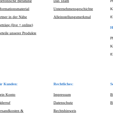
lefonische Beratung
Das Team
P
formationsmaterial
Unternehmensgeschichte
K
rtner in der Nähe
Alleinstellungsmerkmal
8
rträge (live + online)
H
rteile unserer Produkte
P
K
8
ür Kunden:
Rechtliches:
S
ein Konto
Impressum
B
iderruf
Datenschutz
B
ersandkosten &
Rechtshinweis