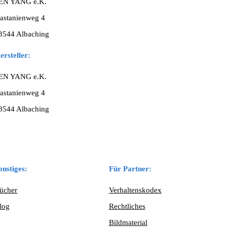
EN YANG e.K.
astanienweg 4
3544 Albaching
ersteller:
EN YANG e.K.
astanienweg 4
3544 Albaching
onstiges:
Für Partner:
ücher
Verhaltenskodex
log
Rechtliches
Bildmaterial