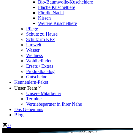
Bio-Baumwolle-Kuscheltiere
Flache Kuscheltiere
Für die Nacht
Kissen
Weitere Kuscheltiere
Pflege
Schutz zu Hause
Schutz im KFZ
Umwelt
Wasser
Wellness
Wohlbefinden
Ersatz / Extras
Produktkatalog
Gutscheine
Kennenlern-Paket
Unser Team
Unsere Mitarbeiter
Termine
Vertriebspartner in Ihrer Nähe
Das Geheimnis
Blog
0
Start
/ Produkte verschlagwortet mit „Glitzeraugen“