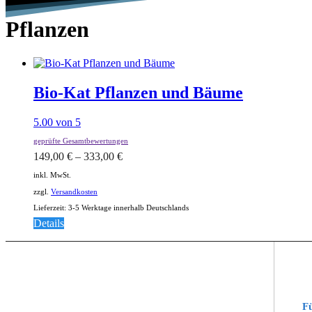
Pflanzen
Bio-Kat Pflanzen und Bäume
5.00
von 5
geprüfte Gesamtbewertungen
149,00
€
–
333,00
€
inkl. MwSt.
zzgl.
Versandkosten
Lieferzeit:
3-5 Werktage innerhalb Deutschlands
Dieses
Details
Produkt
weist
mehrere
Varianten
auf.
Die
Fü
Optionen