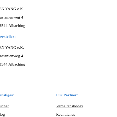
EN YANG e.K.
astanienweg 4
3544 Albaching
ersteller:
EN YANG e.K.
astanienweg 4
3544 Albaching
onstiges:
Für Partner:
ücher
Verhaltenskodex
log
Rechtliches