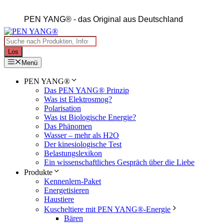
Zum
Inhalt
PEN YANG®
- das Original aus Deutschland
springen
Products
search
Los
Menü
PEN YANG®
Das PEN YANG® Prinzip
Was ist Elektrosmog?
Polarisation
Was ist Biologische Energie?
Das Phänomen
Wasser – mehr als H2O
Der kinesiologische Test
Belastungslexikon
Ein wissenschaftliches Gespräch über die Liebe
Produkte
Kennenlern-Paket
Energetisieren
Haustiere
Kuscheltiere mit PEN YANG®-Energie
Bären