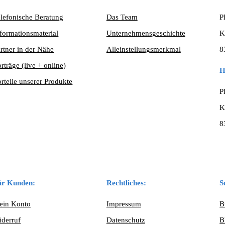
lefonische Beratung
Das Team
P
formationsmaterial
Unternehmensgeschichte
K
rtner in der Nähe
Alleinstellungsmerkmal
8
rträge (live + online)
H
rteile unserer Produkte
P
K
8
ür Kunden:
Rechtliches:
S
ein Konto
Impressum
B
iderruf
Datenschutz
B