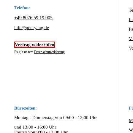
können
Telefon:
auf
Te
der
+49 8076 59 19 905
In
Produktseite
gewählt
info@pen-yang.de
Pa
werden
Vo
Vertrag widerrufen
Vo
Es gilt unsere
Datenschutzerklärung
Bürozeiten:
F
Montag - Donnerstag von 09:00 - 12:00 Uhr
M
und 13:00 - 16:00 Uhr
W
Freitag von 9:00 - 12:00 Uhr