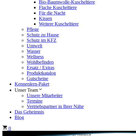
Bio-Baumwolle-Kuscheltiere
Flache Kuscheltiere
Für die Nacht
Kissen
Weitere Kuscheltiere
Pflege
Schutz zu Hause
Schutz im KFZ
Umwelt
Wasser
Wellness
Wohlbefinden
Ersatz / Extras
Produktkatalog
Gutscheine
Kennenlern-Paket
Unser Team
Unsere Mitarbeiter
Termine
Vertriebspartner in Ihrer Nähe
Das Geheimnis
Blog
0
Start
/ Produkte verschlagwortet mit „Pflanzen“