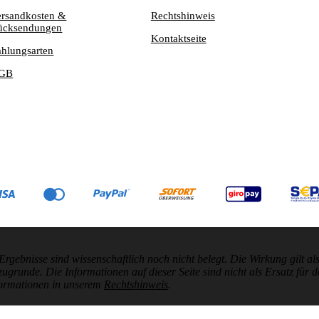
ersandkosten &
Rechtshinweis
ücksendungen
Kontaktseite
ahlungsarten
GB
nisse sind wissenschaftlich noch nicht belegt. Die Wirkung gilt als 
unde. Die Informationen auf dieser Seite sind nicht als Ersatz für d
formationen in unserem
Rechtshinweis
.