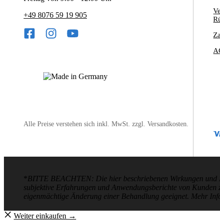
V
+49 8076 59 19 905
R
Z
A
Alle Preise verstehen sich inkl. MwSt. zzgl. Versandkosten.
*
BITTE BEACHTEN: Die hier beschriebenen Wirkungen und Ergeb
subjektive Erfahrungen und Anwendungsberichte von Kunden zugr
eigenmächtige Änderung einer Behandlung geeignet. Mehr In
Weiter einkaufen →