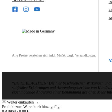
R
Z
A
Alle Preise verstehen sich inkl. MwSt. zzgl. Versandkosten.
*
BITTE BEACHTEN: Die hier beschriebenen Wirkungen und Ergeb
subjektive Erfahrungen und Anwendungsberichte von Kunden zugr
eigenmächtige Änderung einer Behandlung geeignet. Mehr In
Weiter einkaufen →
Produkt zum Warenkorb hinzugefügt.
0 Artikel -
0,00
€