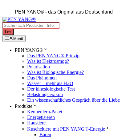
Zum
Inhalt
PEN YANG®
- das Original aus Deutschland
springen
Products
search
Los
Menü
PEN YANG®
Das PEN YANG® Prinzip
Was ist Elektrosmog?
Polarisation
Was ist Biologische Energie?
Das Phänomen
Wasser – mehr als H2O
Der kinesiologische Test
Belastungslexikon
Ein wissenschaftliches Gespräch über die Liebe
Produkte
Kennenlern-Paket
Energetisieren
Haustiere
Kuscheltiere mit PEN YANG®-Energie
Bären