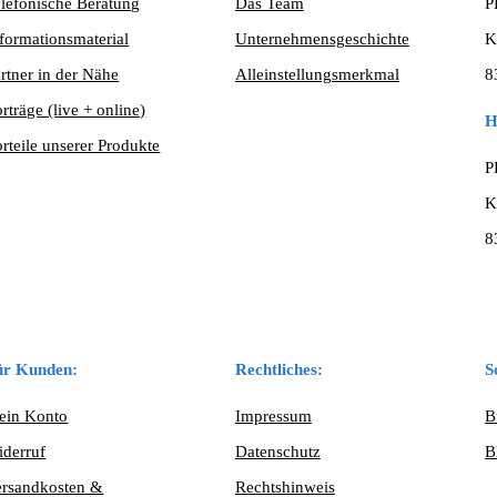
lefonische Beratung
Das Team
P
formationsmaterial
Unternehmensgeschichte
K
rtner in der Nähe
Alleinstellungsmerkmal
8
rträge (live + online)
H
rteile unserer Produkte
P
K
8
ür Kunden:
Rechtliches:
S
ein Konto
Impressum
B
iderruf
Datenschutz
B
ersandkosten &
Rechtshinweis