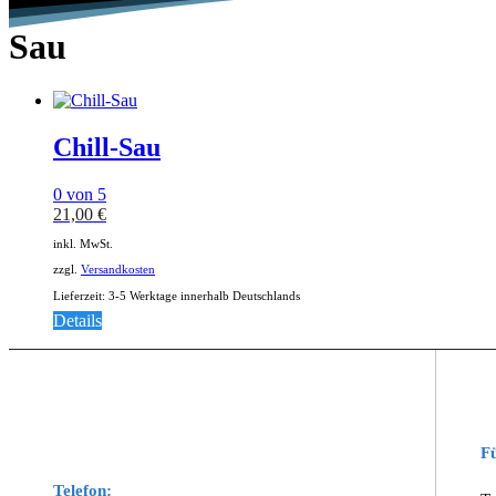
Sau
Chill-Sau
0
von 5
21,00
€
inkl. MwSt.
zzgl.
Versandkosten
Lieferzeit:
3-5 Werktage innerhalb Deutschlands
Details
Fü
Telefon: