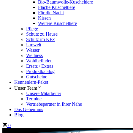
Bio-Baumwolle-Kuscheltiere
Flache Kuscheltiere
Für die Nacht
Kissen
Weitere Kuscheltiere
Pflege
Schutz zu Hause
Schutz im KFZ
Umwelt
Wasser
Wellness
Wohlbefinden
Ersatz / Extras
Produktkatalog
Gutscheine
Kennenlern-Paket
Unser Team
Unsere Mitarbeiter
Termine
Vertriebspartner in Ihrer Nähe
Das Geheimnis
Blog
0
Start
/ Produkte verschlagwortet mit „Sau“