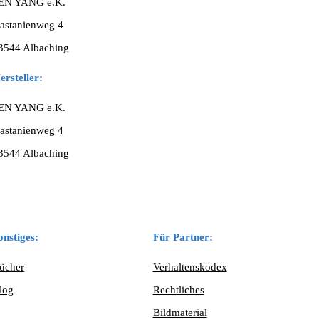
EN YANG e.K.
astanienweg 4
3544 Albaching
ersteller:
EN YANG e.K.
astanienweg 4
3544 Albaching
onstiges:
Für Partner:
ücher
Verhaltenskodex
log
Rechtliches
Bildmaterial