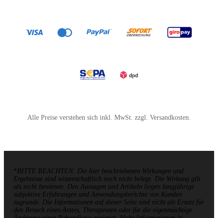
Alle Preise verstehen sich inkl. MwSt. zzgl. Versandkosten.
*
BITTE BEACHTEN: Die hier beschriebenen Wirkungen und
Ergebnisse sind wissenschaftlich noch nicht belegt. Die Wirkung gilt
als nicht bewiesen. Den Aussagen und Artikeln liegen langjährige
subjektive Erfahrungen und Anwendungsberichte von Kunden
zugrunde. Die Informationen auf dieser Seite sind nicht als Ersatz für
den Besuch eines Arztes, Therapeuten oder für die eigenmächtige
Änderung einer Behandlung geeignet. Mehr Informationen in