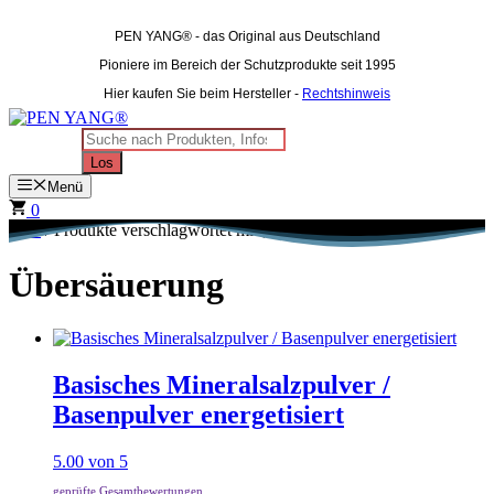
Zum
Inhalt
PEN YANG®
- das Original aus Deutschland
springen
Pioniere im Bereich der Schutzprodukte seit 1995
Hier kaufen Sie beim Hersteller -
Rechtshinweis
Products
search
Los
Menü
0
Start
/ Produkte verschlagwortet mit „Übersäuerung“
Übersäuerung
Basisches Mineralsalzpulver /
Basenpulver energetisiert
5.00
von 5
geprüfte Gesamtbewertungen